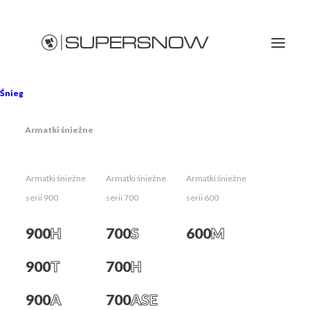
Śnieg
realizacje kompleksowe
Armatki śnieżne
Strona Główna
700H
realizacje kompleksowe
Armatki śnieżne
Armatki śnieżne
Armatki śnieżne
serii 900
serii 700
serii 600
900
H
700
S
600
M
900
T
700
H
900
A
700
ASE